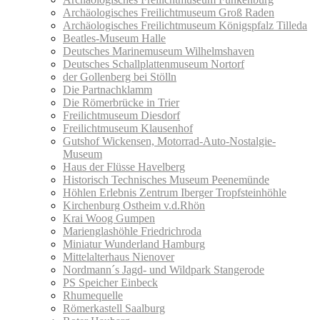
Archäologisches Freilichtmuseum Groß Raden
Archäologisches Freilichtmuseum Königspfalz Tilleda
Beatles-Museum Halle
Deutsches Marinemuseum Wilhelmshaven
Deutsches Schallplattenmuseum Nortorf
der Gollenberg bei Stölln
Die Partnachklamm
Die Römerbrücke in Trier
Freilichtmuseum Diesdorf
Freilichtmuseum Klausenhof
Gutshof Wickensen, Motorrad-Auto-Nostalgie-
Museum
Haus der Flüsse Havelberg
Historisch Technisches Museum Peenemünde
Höhlen Erlebnis Zentrum Iberger Tropfsteinhöhle
Kirchenburg Ostheim v.d.Rhön
Krai Woog Gumpen
Marienglashöhle Friedrichroda
Miniatur Wunderland Hamburg
Mittelalterhaus Nienover
Nordmann´s Jagd- und Wildpark Stangerode
PS Speicher Einbeck
Rhumequelle
Römerkastell Saalburg