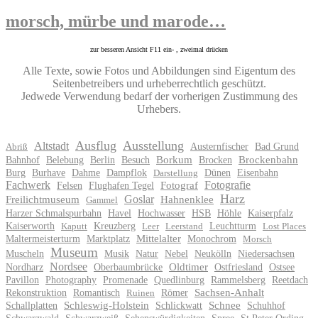
morsch, mürbe und marode…
zur besseren Ansicht F11 ein- , zweimal drücken
Alle Texte, sowie Fotos und Abbildungen sind Eigentum des
Seitenbetreibers und urheberrechtlich geschützt.
Jedwede Verwendung bedarf der vorherigen Zustimmung des
Urhebers.
Ausflug
Ausstellung
Altstadt
Austernfischer
Bad Grund
Abriß
Bahnhof
Belebung
Berlin
Besuch
Borkum
Brocken
Brockenbahn
Burg
Burhave
Dahme
Dampflok
Dünen
Eisenbahn
Darstellung
Fachwerk
Fotografie
Felsen
Flughafen Tegel
Fotograf
Harz
Goslar
Freilichtmuseum
Hahnenklee
Gammel
Harzer Schmalspurbahn
Havel
Hochwasser
HSB
Höhle
Kaiserpfalz
Kaiserworth
Kreuzberg
Leuchtturm
Kaputt
Leer
Leerstand
Lost Places
Maltermeisterturm
Marktplatz
Mittelalter
Monochrom
Morsch
Museum
Muscheln
Musik
Natur
Nebel
Neukölln
Niedersachsen
Nordsee
Nordharz
Oberbaumbrücke
Oldtimer
Ostfriesland
Ostsee
Pavillon
Photography
Promenade
Quedlinburg
Rammelsberg
Reetdach
Rekonstruktion
Romantisch
Römer
Sachsen-Anhalt
Ruinen
Schallplatten
Schleswig-Holstein
Schlickwatt
Schnee
Schuhhof
Schwarzwald
Schwarzweiß
Sehenswürdigkeiten
Spree
St.Peter Ording