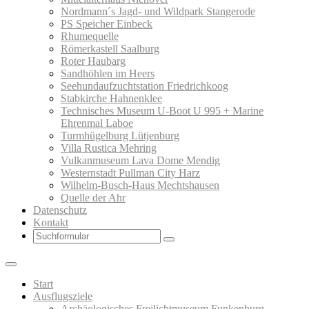
Nordmann´s Jagd- und Wildpark Stangerode
PS Speicher Einbeck
Rhumequelle
Römerkastell Saalburg
Roter Haubarg
Sandhöhlen im Heers
Seehundaufzuchtstation Friedrichkoog
Stabkirche Hahnenklee
Technisches Museum U-Boot U 995 + Marine
Ehrenmal Laboe
Turmhügelburg Lütjenburg
Villa Rustica Mehring
Vulkanmuseum Lava Dome Mendig
Westernstadt Pullman City Harz
Wilhelm-Busch-Haus Mechtshausen
Quelle der Ahr
Datenschutz
Kontakt
Search
Start
Ausflugsziele
Archäologisches Freilichtmuseum Funkenburg