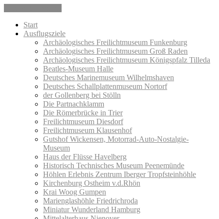
Skip to the content
Start
Ausflugsziele
Archäologisches Freilichtmuseum Funkenburg
Archäologisches Freilichtmuseum Groß Raden
Archäologisches Freilichtmuseum Königspfalz Tilleda
Beatles-Museum Halle
Deutsches Marinemuseum Wilhelmshaven
Deutsches Schallplattenmuseum Nortorf
der Gollenberg bei Stölln
Die Partnachklamm
Die Römerbrücke in Trier
Freilichtmuseum Diesdorf
Freilichtmuseum Klausenhof
Gutshof Wickensen, Motorrad-Auto-Nostalgie-
Museum
Haus der Flüsse Havelberg
Historisch Technisches Museum Peenemünde
Höhlen Erlebnis Zentrum Iberger Tropfsteinhöhle
Kirchenburg Ostheim v.d.Rhön
Krai Woog Gumpen
Marienglashöhle Friedrichroda
Miniatur Wunderland Hamburg
Mittelalterhaus Nienover