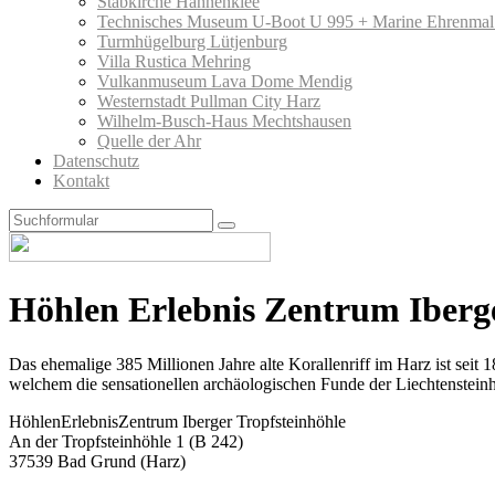
Stabkirche Hahnenklee
Technisches Museum U-Boot U 995 + Marine Ehrenmal
Turmhügelburg Lütjenburg
Villa Rustica Mehring
Vulkanmuseum Lava Dome Mendig
Westernstadt Pullman City Harz
Wilhelm-Busch-Haus Mechtshausen
Quelle der Ahr
Datenschutz
Kontakt
Search
Höhlen Erlebnis Zentrum Iberge
Das ehemalige 385 Millionen Jahre alte Korallenriff im Harz ist sei
welchem die sensationellen archäologischen Funde der Liechtensteinhö
HöhlenErlebnisZentrum Iberger Tropfsteinhöhle
An der Tropfsteinhöhle 1 (B 242)
37539 Bad Grund (Harz)