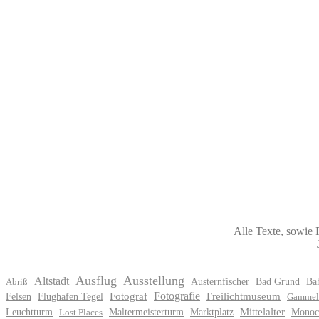
Alle Texte, sowie 
Ausflug
Ausstellung
Altstadt
Austernfischer
Bad Grund
Ba
Abriß
Fotografie
Felsen
Flughafen Tegel
Fotograf
Freilichtmuseum
Gammel
Leuchtturm
Maltermeisterturm
Marktplatz
Mittelalter
Monoc
Lost Places