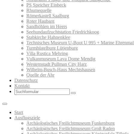
PS Speicher Einbeck
Rhumequelle
Römerkastell Saalburg
Roter Haubarg
Sandhöhlen im Heers
Seehundaufzuchtstation Friedrichkoog
Stabkirche Hahnenklee
Technisches Museum U-Boot U 995 + Marine Ehrenmal
Turmhügelburg Lütjenburg
Villa Rustica Mehring
Vulkanmuseum Lava Dome Mendig
Westernstadt Pullman City Harz
Wilhelm-Busch-Haus Mechtshausen
Quelle der Ahr
Datenschutz
Kontakt
Search
Start
Ausflugsziele
Archäologisches Freilichtmuseum Funkenburg
Archäologisches Freilichtmuseum Groß Raden
Archäologisches Freilichtmuseum Königspfalz Tilleda