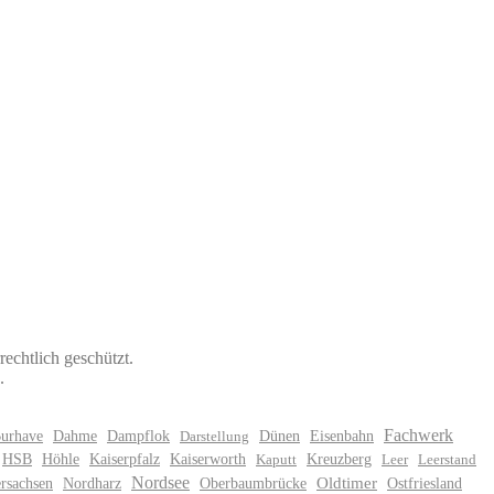
echtlich geschützt.
.
Fachwerk
urhave
Dahme
Dampflok
Dünen
Eisenbahn
Darstellung
HSB
Höhle
Kaiserpfalz
Kaiserworth
Kreuzberg
Kaputt
Leer
Leerstand
Nordsee
rsachsen
Nordharz
Oberbaumbrücke
Oldtimer
Ostfriesland