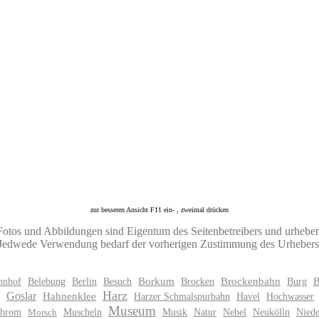
zur besseren Ansicht F11 ein- , zweimal drücken
Fotos und Abbildungen sind Eigentum des Seitenbetreibers und urheberr
Jedwede Verwendung bedarf der vorherigen Zustimmung des Urhebers
hnhof
Belebung
Berlin
Besuch
Borkum
Brocken
Brockenbahn
Burg
B
Harz
Goslar
Hahnenklee
Harzer Schmalspurbahn
Havel
Hochwasser
Museum
hrom
Muscheln
Musik
Natur
Nebel
Neukölln
Niede
Morsch