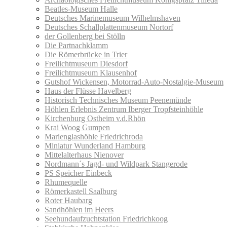
Beatles-Museum Halle
Deutsches Marinemuseum Wilhelmshaven
Deutsches Schallplattenmuseum Nortorf
der Gollenberg bei Stölln
Die Partnachklamm
Die Römerbrücke in Trier
Freilichtmuseum Diesdorf
Freilichtmuseum Klausenhof
Gutshof Wickensen, Motorrad-Auto-Nostalgie-Museum
Haus der Flüsse Havelberg
Historisch Technisches Museum Peenemünde
Höhlen Erlebnis Zentrum Iberger Tropfsteinhöhle
Kirchenburg Ostheim v.d.Rhön
Krai Woog Gumpen
Marienglashöhle Friedrichroda
Miniatur Wunderland Hamburg
Mittelalterhaus Nienover
Nordmann´s Jagd- und Wildpark Stangerode
PS Speicher Einbeck
Rhumequelle
Römerkastell Saalburg
Roter Haubarg
Sandhöhlen im Heers
Seehundaufzuchtstation Friedrichkoog