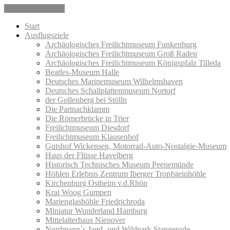
Skip to the content
Start
Ausflugsziele
Archäologisches Freilichtmuseum Funkenburg
Archäologisches Freilichtmuseum Groß Raden
Archäologisches Freilichtmuseum Königspfalz Tilleda
Beatles-Museum Halle
Deutsches Marinemuseum Wilhelmshaven
Deutsches Schallplattenmuseum Nortorf
der Gollenberg bei Stölln
Die Partnachklamm
Die Römerbrücke in Trier
Freilichtmuseum Diesdorf
Freilichtmuseum Klausenhof
Gutshof Wickensen, Motorrad-Auto-Nostalgie-Museum
Haus der Flüsse Havelberg
Historisch Technisches Museum Peenemünde
Höhlen Erlebnis Zentrum Iberger Tropfsteinhöhle
Kirchenburg Ostheim v.d.Rhön
Krai Woog Gumpen
Marienglashöhle Friedrichroda
Miniatur Wunderland Hamburg
Mittelalterhaus Nienover
Nordmann´s Jagd- und Wildpark Stangerode