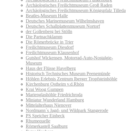
Archäologisches Freilichtmuseum Groß Raden
Archäologisches Freilichtmuseum Königspfalz Tilleda
Beatles-Museum Halle
Deutsches Marinemuseum Wilhelmshaven
Deutsches Schallplattenmuseum Nortorf
der Gollenberg bei Stölln
Die Partnachklamm
Die Römerbrücke in Trier
Freilichtmuseum Diesdorf
Freilichtmuseum Klausenhof
Gutshof Wickensen, Motorrad-Auto-Nostalgie-
Museum
Haus der Flüsse Havelberg
Historisch Technisches Museum Peenemünde
Höhlen Erlebnis Zentrum Iberger Tropfsteinhöhle
Kirchenburg Ostheim v.d.Rhön
Krai Woog Gumpen
Marienglashöhle Friedrichroda
Miniatur Wunderland Hamburg
Mittelalterhaus Nienover
Nordmann´s Jagd- und Wildpark Stangerode
PS Speicher Einbeck
Rhumequelle
Römerkastell Saalburg