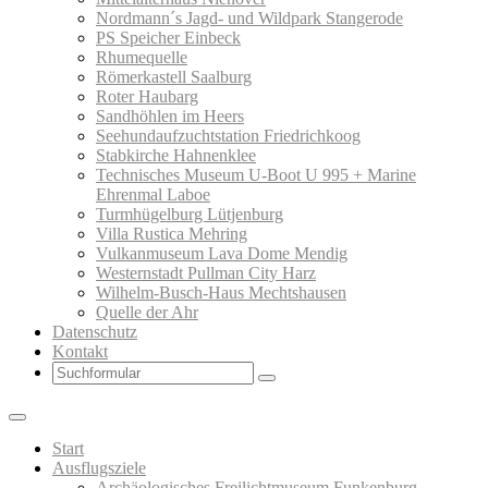
Nordmann´s Jagd- und Wildpark Stangerode
PS Speicher Einbeck
Rhumequelle
Römerkastell Saalburg
Roter Haubarg
Sandhöhlen im Heers
Seehundaufzuchtstation Friedrichkoog
Stabkirche Hahnenklee
Technisches Museum U-Boot U 995 + Marine
Ehrenmal Laboe
Turmhügelburg Lütjenburg
Villa Rustica Mehring
Vulkanmuseum Lava Dome Mendig
Westernstadt Pullman City Harz
Wilhelm-Busch-Haus Mechtshausen
Quelle der Ahr
Datenschutz
Kontakt
Search
Start
Ausflugsziele
Archäologisches Freilichtmuseum Funkenburg