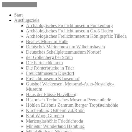
Skip to the content
Start
Ausflugsziele
Archäologisches Freilichtmuseum Funkenburg
Archäologisches Freilichtmuseum Groß Raden
Archäologisches Freilichtmuseum Königspfalz Tilleda
Beatles-Museum Halle
Deutsches Marinemuseum Wilhelmshaven
Deutsches Schallplattenmuseum Nortorf
der Gollenberg bei Stölln
Die Partnachklamm
Die Römerbrücke in Trier
Freilichtmuseum Diesdorf
Freilichtmuseum Klausenhof
Gutshof Wickensen, Motorrad-Auto-Nostalgie-
Museum
Haus der Flüsse Havelberg
Historisch Technisches Museum Peenemünde
Höhlen Erlebnis Zentrum Iberger Tropfsteinhöhle
Kirchenburg Ostheim v.d.Rhön
Krai Woog Gumpen
Marienglashöhle Friedrichroda
Miniatur Wunderland Hamburg
Mittelalterhaus Nienover