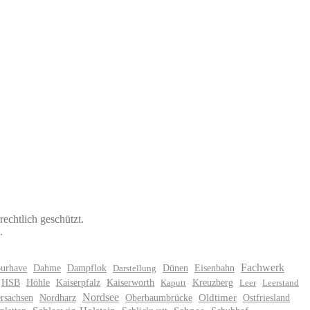
echtlich geschützt.
.
Fachwerk
urhave
Dahme
Dampflok
Dünen
Eisenbahn
Darstellung
HSB
Höhle
Kaiserpfalz
Kaiserworth
Kreuzberg
Kaputt
Leer
Leerstand
Nordsee
rsachsen
Nordharz
Oberbaumbrücke
Oldtimer
Ostfriesland