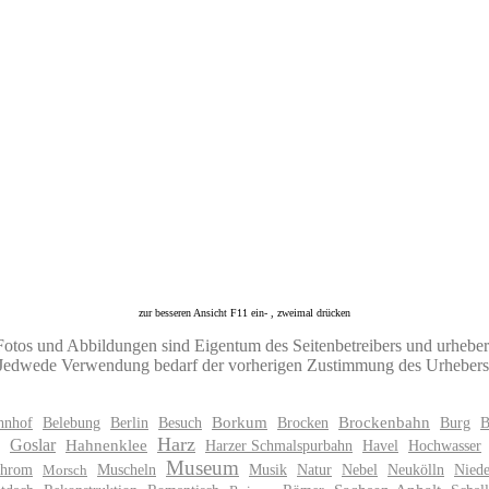
zur besseren Ansicht F11 ein- , zweimal drücken
Fotos und Abbildungen sind Eigentum des Seitenbetreibers und urheberr
Jedwede Verwendung bedarf der vorherigen Zustimmung des Urhebers
hnhof
Belebung
Berlin
Besuch
Borkum
Brocken
Brockenbahn
Burg
B
Harz
Goslar
Hahnenklee
Harzer Schmalspurbahn
Havel
Hochwasser
Museum
hrom
Muscheln
Musik
Natur
Nebel
Neukölln
Niede
Morsch