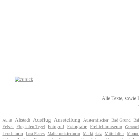
Alle Texte, sowie 
Ausflug
Ausstellung
Altstadt
Austernfischer
Bad Grund
Ba
Abriß
Fotografie
Felsen
Flughafen Tegel
Fotograf
Freilichtmuseum
Gammel
Leuchtturm
Maltermeisterturm
Marktplatz
Mittelalter
Monoc
Lost Places