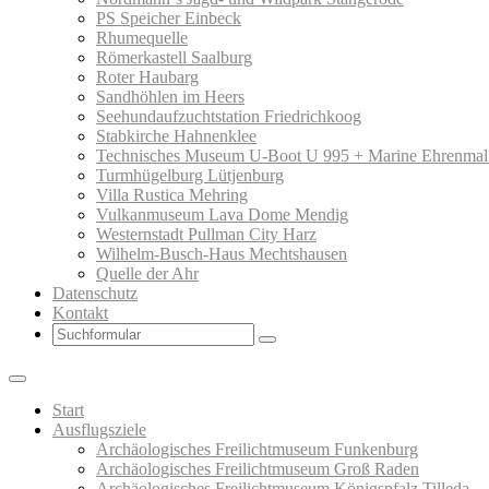
PS Speicher Einbeck
Rhumequelle
Römerkastell Saalburg
Roter Haubarg
Sandhöhlen im Heers
Seehundaufzuchtstation Friedrichkoog
Stabkirche Hahnenklee
Technisches Museum U-Boot U 995 + Marine Ehrenmal
Turmhügelburg Lütjenburg
Villa Rustica Mehring
Vulkanmuseum Lava Dome Mendig
Westernstadt Pullman City Harz
Wilhelm-Busch-Haus Mechtshausen
Quelle der Ahr
Datenschutz
Kontakt
Search
Start
Ausflugsziele
Archäologisches Freilichtmuseum Funkenburg
Archäologisches Freilichtmuseum Groß Raden
Archäologisches Freilichtmuseum Königspfalz Tilleda