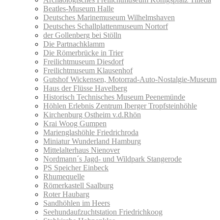
Beatles-Museum Halle
Deutsches Marinemuseum Wilhelmshaven
Deutsches Schallplattenmuseum Nortorf
der Gollenberg bei Stölln
Die Partnachklamm
Die Römerbrücke in Trier
Freilichtmuseum Diesdorf
Freilichtmuseum Klausenhof
Gutshof Wickensen, Motorrad-Auto-Nostalgie-Museum
Haus der Flüsse Havelberg
Historisch Technisches Museum Peenemünde
Höhlen Erlebnis Zentrum Iberger Tropfsteinhöhle
Kirchenburg Ostheim v.d.Rhön
Krai Woog Gumpen
Marienglashöhle Friedrichroda
Miniatur Wunderland Hamburg
Mittelalterhaus Nienover
Nordmann´s Jagd- und Wildpark Stangerode
PS Speicher Einbeck
Rhumequelle
Römerkastell Saalburg
Roter Haubarg
Sandhöhlen im Heers
Seehundaufzuchtstation Friedrichkoog