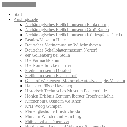
Skip to the content
Start
Ausflugsziele
Archäologisches Freilichtmuseum Funkenburg
Archäologisches Freilichtmuseum Groß Raden
Archäologisches Freilichtmuseum Königspfalz Tilleda
Beatles-Museum Halle
Deutsches Marinemuseum Wilhelmshaven
Deutsches Schallplattenmuseum Nortorf
der Gollenberg bei Stölln
Die Partnachklamm
Die Römerbrücke in Trier
Freilichtmuseum Diesdorf
Freilichtmuseum Klausenhof
Gutshof Wickensen, Motorrad-Auto-Nostalgie-Museum
Haus der Flüsse Havelberg
Historisch Technisches Museum Peenemünde
Höhlen Erlebnis Zentrum Iberger Tropfsteinhöhle
Kirchenburg Ostheim v.d.Rhön
Krai Woog Gumpen
Marienglashöhle Friedrichroda
Miniatur Wunderland Hamburg
Mittelalterhaus Nienover
Nordmann´s Jagd- und Wildpark Stangerode