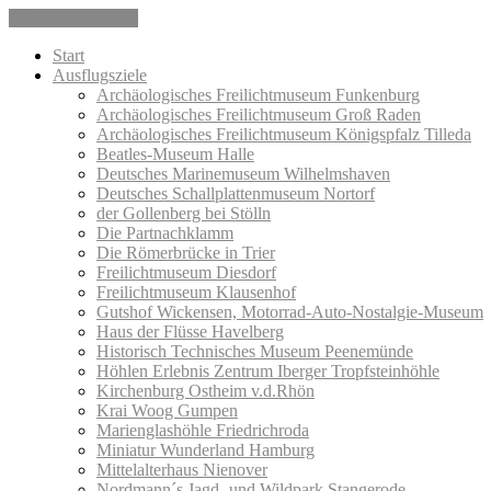
Skip to the content
Start
Ausflugsziele
Archäologisches Freilichtmuseum Funkenburg
Archäologisches Freilichtmuseum Groß Raden
Archäologisches Freilichtmuseum Königspfalz Tilleda
Beatles-Museum Halle
Deutsches Marinemuseum Wilhelmshaven
Deutsches Schallplattenmuseum Nortorf
der Gollenberg bei Stölln
Die Partnachklamm
Die Römerbrücke in Trier
Freilichtmuseum Diesdorf
Freilichtmuseum Klausenhof
Gutshof Wickensen, Motorrad-Auto-Nostalgie-Museum
Haus der Flüsse Havelberg
Historisch Technisches Museum Peenemünde
Höhlen Erlebnis Zentrum Iberger Tropfsteinhöhle
Kirchenburg Ostheim v.d.Rhön
Krai Woog Gumpen
Marienglashöhle Friedrichroda
Miniatur Wunderland Hamburg
Mittelalterhaus Nienover
Nordmann´s Jagd- und Wildpark Stangerode