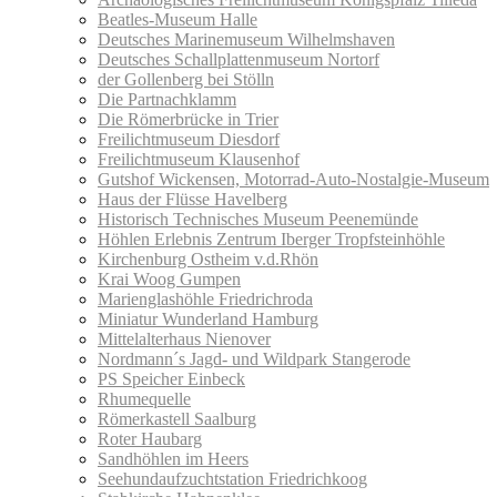
Beatles-Museum Halle
Deutsches Marinemuseum Wilhelmshaven
Deutsches Schallplattenmuseum Nortorf
der Gollenberg bei Stölln
Die Partnachklamm
Die Römerbrücke in Trier
Freilichtmuseum Diesdorf
Freilichtmuseum Klausenhof
Gutshof Wickensen, Motorrad-Auto-Nostalgie-Museum
Haus der Flüsse Havelberg
Historisch Technisches Museum Peenemünde
Höhlen Erlebnis Zentrum Iberger Tropfsteinhöhle
Kirchenburg Ostheim v.d.Rhön
Krai Woog Gumpen
Marienglashöhle Friedrichroda
Miniatur Wunderland Hamburg
Mittelalterhaus Nienover
Nordmann´s Jagd- und Wildpark Stangerode
PS Speicher Einbeck
Rhumequelle
Römerkastell Saalburg
Roter Haubarg
Sandhöhlen im Heers
Seehundaufzuchtstation Friedrichkoog