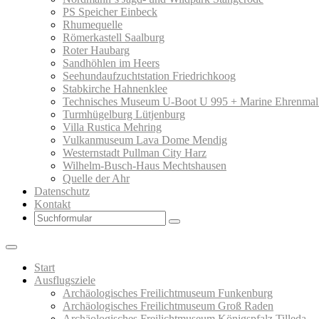
PS Speicher Einbeck
Rhumequelle
Römerkastell Saalburg
Roter Haubarg
Sandhöhlen im Heers
Seehundaufzuchtstation Friedrichkoog
Stabkirche Hahnenklee
Technisches Museum U-Boot U 995 + Marine Ehrenmal
Turmhügelburg Lütjenburg
Villa Rustica Mehring
Vulkanmuseum Lava Dome Mendig
Westernstadt Pullman City Harz
Wilhelm-Busch-Haus Mechtshausen
Quelle der Ahr
Datenschutz
Kontakt
Search
Start
Ausflugsziele
Archäologisches Freilichtmuseum Funkenburg
Archäologisches Freilichtmuseum Groß Raden
Archäologisches Freilichtmuseum Königspfalz Tilleda