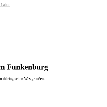
 Laboe
eum Funkenburg
im thüringischen Westgreußen.