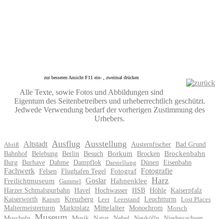
zur besseren Ansicht F11 ein- , zweimal drücken
Alle Texte, sowie Fotos und Abbildungen sind
Eigentum des Seitenbetreibers und urheberrechtlich geschützt.
Jedwede Verwendung bedarf der vorherigen Zustimmung des
Urhebers.
Ausflug
Ausstellung
Altstadt
Austernfischer
Bad Grund
Abriß
Bahnhof
Belebung
Berlin
Besuch
Borkum
Brocken
Brockenbahn
Burg
Burhave
Dahme
Dampflok
Dünen
Eisenbahn
Darstellung
Fachwerk
Fotografie
Felsen
Flughafen Tegel
Fotograf
Harz
Goslar
Freilichtmuseum
Hahnenklee
Gammel
Harzer Schmalspurbahn
Havel
Hochwasser
HSB
Höhle
Kaiserpfalz
Kaiserworth
Kreuzberg
Leuchtturm
Kaputt
Leer
Leerstand
Lost Places
Maltermeisterturm
Marktplatz
Mittelalter
Monochrom
Morsch
Museum
Muscheln
Musik
Natur
Nebel
Neukölln
Niedersachsen