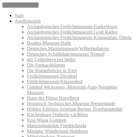
Skip to the content
Start
Ausflugsziele
Archäologisches Freilichtmuseum Funkenburg
Archäologisches Freilichtmuseum Groß Raden
Archäologisches Freilichtmuseum Königspfalz Tilleda
Beatles-Museum Halle
Deutsches Marinemuseum Wilhelmshaven
Deutsches Schallplattenmuseum Nortorf
der Gollenberg bei Stölln
Die Partnachklamm
Die Römerbrücke in Trier
Freilichtmuseum Diesdorf
Freilichtmuseum Klausenhof
Gutshof Wickensen, Motorrad-Auto-Nostalgie-
Museum
Haus der Flüsse Havelberg
Historisch Technisches Museum Peenemünde
Höhlen Erlebnis Zentrum Iberger Tropfsteinhöhle
Kirchenburg Ostheim v.d.Rhön
Krai Woog Gumpen
Marienglashöhle Friedrichroda
Miniatur Wunderland Hamburg
Mittelalterhaus Nienover