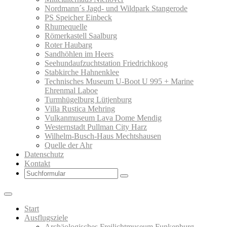
Nordmann´s Jagd- und Wildpark Stangerode
PS Speicher Einbeck
Rhumequelle
Römerkastell Saalburg
Roter Haubarg
Sandhöhlen im Heers
Seehundaufzuchtstation Friedrichkoog
Stabkirche Hahnenklee
Technisches Museum U-Boot U 995 + Marine
Ehrenmal Laboe
Turmhügelburg Lütjenburg
Villa Rustica Mehring
Vulkanmuseum Lava Dome Mendig
Westernstadt Pullman City Harz
Wilhelm-Busch-Haus Mechtshausen
Quelle der Ahr
Datenschutz
Kontakt
Search
Start
Ausflugsziele
Archäologisches Freilichtmuseum Funkenburg