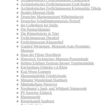
Archäologisches Freilichtmuseum Groß Raden
Archäologisches Freilichtmuseum Königspfalz Tilleda
Beatles-Museum Halle
Deutsches Marinemuseum Wilhelmshaven
Deutsches Schallplattenmuseum Nortorf
der Gollenberg bei Stölln
Die Partnachklamm
Die Römerbrücke in Trier
Freilichtmuseum Diesdorf
Freilichtmuseum Klausenhof
Gutshof Wickensen, Motorrad-Auto-Nostalgie-
Museum
Haus der Flüsse Havelberg
Historisch Technisches Museum Peenemünde
Höhlen Erlebnis Zentrum Iberger Tropfsteinhöhle
Kirchenburg Ostheim v.d.Rhön
Krai Woog Gumpen
Marienglashöhle Friedrichroda
Miniatur Wunderland Hamburg
Mittelalterhaus Nienover
Nordmann´s Jagd- und Wildpark Stangerode
PS Speicher Einbeck
Rhumequelle
Römerkastell Saalburg