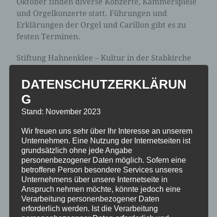
Oktober finden diverse Konzerte, Kammerspiele
und Orgelkonzerte statt. Führungen und
Erklärungen der Orgel und Carillon gibt es zu
festen Terminen.
Stiftung Hahnenklee – Kultur in der Stabkirche
Prof.-Mohrmann-Weg 1 – 38644 Goslar-
Hahnenklee
DATENSCHUTZERKLÄRUN
G
Stand: November 2023
Wir freuen uns sehr über Ihr Interesse an unserem
Unternehmen. Eine Nutzung der Internetseiten ist
grundsätzlich ohne jede Angabe
personenbezogener Daten möglich. Sofern eine
betroffene Person besondere Services unseres
Unternehmens über unsere Internetseite in
Anspruch nehmen möchte, könnte jedoch eine
Verarbeitung personenbezogener Daten
erforderlich werden. Ist die Verarbeitung