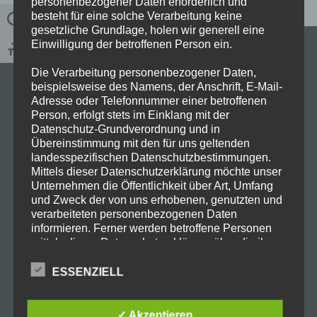
personenbezogener Daten erforderlich und
besteht für eine solche Verarbeitung keine
UMSCHALTEN AUF HOHE KONTRASTE
gesetzliche Grundlage, holen wir generell eine
Einwilligung der betroffenen Person ein.
SCHRIFT VERGRÖSSERN
zur besseren Ansicht F11 ein- , zweimal drücken
Die Verarbeitung personenbezogener Daten,
beispielsweise des Namens, der Anschrift, E-Mail-
Adresse oder Telefonnummer einer betroffenen
Alle Texte, sowie Fotos und Abbildungen sind
Person, erfolgt stets im Einklang mit der
Eigentum des Seitenbetreibers und
Datenschutz-Grundverordnung und in
urheberrechtlich geschützt.
Übereinstimmung mit den für uns geltenden
Jedwede Verwendung bedarf der vorherigen
landesspezifischen Datenschutzbestimmungen.
Zustimmung des Urhebers.
Mittels dieser Datenschutzerklärung möchte unser
Unternehmen die Öffentlichkeit über Art, Umfang
und Zweck der von uns erhobenen, genutzten und
verarbeiteten personenbezogenen Daten
informieren. Ferner werden betroffene Personen
mittels dieser Datenschutzerklärung über die ihnen
zustehenden Rechte aufgeklärt.
Ausflug
Ausstellung
ESSENZIELL
Altstadt
Austernfischer
Abriß
Wir haben als für die Verarbeitung Verantwortlicher
Borkum
Bad Grund
Bahnhof
Belebung
Berlin
Besuch
zahlreiche technische und organisatorische
Brockenbahn
Brocken
Burg
Burhave
Dahme
Maßnahmen umgesetzt, um einen möglichst
✓ Akzeptieren