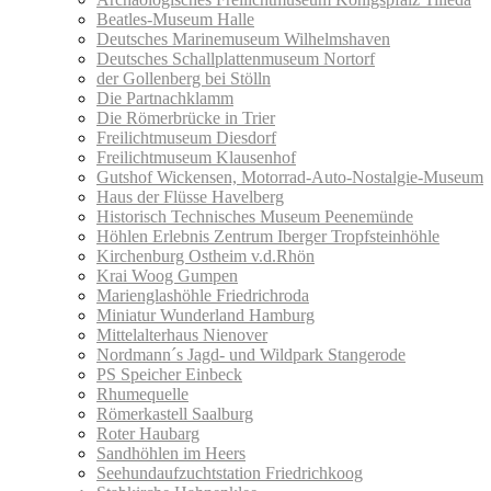
Beatles-Museum Halle
Deutsches Marinemuseum Wilhelmshaven
Deutsches Schallplattenmuseum Nortorf
der Gollenberg bei Stölln
Die Partnachklamm
Die Römerbrücke in Trier
Freilichtmuseum Diesdorf
Freilichtmuseum Klausenhof
Gutshof Wickensen, Motorrad-Auto-Nostalgie-Museum
Haus der Flüsse Havelberg
Historisch Technisches Museum Peenemünde
Höhlen Erlebnis Zentrum Iberger Tropfsteinhöhle
Kirchenburg Ostheim v.d.Rhön
Krai Woog Gumpen
Marienglashöhle Friedrichroda
Miniatur Wunderland Hamburg
Mittelalterhaus Nienover
Nordmann´s Jagd- und Wildpark Stangerode
PS Speicher Einbeck
Rhumequelle
Römerkastell Saalburg
Roter Haubarg
Sandhöhlen im Heers
Seehundaufzuchtstation Friedrichkoog