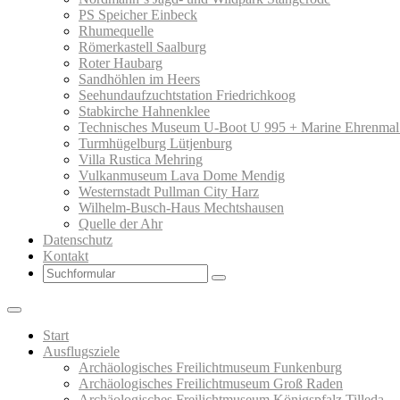
PS Speicher Einbeck
Rhumequelle
Römerkastell Saalburg
Roter Haubarg
Sandhöhlen im Heers
Seehundaufzuchtstation Friedrichkoog
Stabkirche Hahnenklee
Technisches Museum U-Boot U 995 + Marine Ehrenmal
Turmhügelburg Lütjenburg
Villa Rustica Mehring
Vulkanmuseum Lava Dome Mendig
Westernstadt Pullman City Harz
Wilhelm-Busch-Haus Mechtshausen
Quelle der Ahr
Datenschutz
Kontakt
Search
Start
Ausflugsziele
Archäologisches Freilichtmuseum Funkenburg
Archäologisches Freilichtmuseum Groß Raden
Archäologisches Freilichtmuseum Königspfalz Tilleda