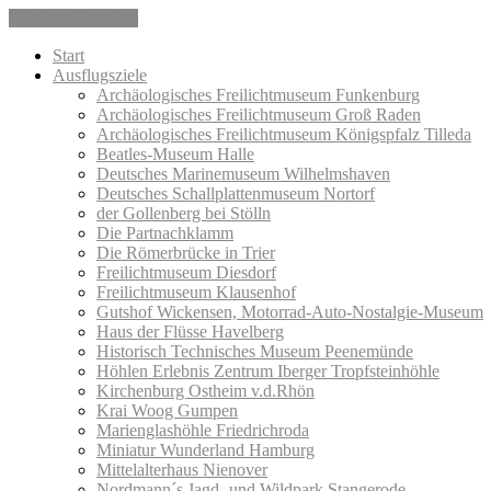
Skip to the content
Start
Ausflugsziele
Archäologisches Freilichtmuseum Funkenburg
Archäologisches Freilichtmuseum Groß Raden
Archäologisches Freilichtmuseum Königspfalz Tilleda
Beatles-Museum Halle
Deutsches Marinemuseum Wilhelmshaven
Deutsches Schallplattenmuseum Nortorf
der Gollenberg bei Stölln
Die Partnachklamm
Die Römerbrücke in Trier
Freilichtmuseum Diesdorf
Freilichtmuseum Klausenhof
Gutshof Wickensen, Motorrad-Auto-Nostalgie-Museum
Haus der Flüsse Havelberg
Historisch Technisches Museum Peenemünde
Höhlen Erlebnis Zentrum Iberger Tropfsteinhöhle
Kirchenburg Ostheim v.d.Rhön
Krai Woog Gumpen
Marienglashöhle Friedrichroda
Miniatur Wunderland Hamburg
Mittelalterhaus Nienover
Nordmann´s Jagd- und Wildpark Stangerode