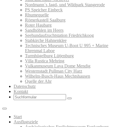
Nordmann´s Jagd- und Wildpark Stangerode
PS Speicher Einbeck
Rhumequelle
Römerkastell Saalburg
Roter Haubarg
Sandhöhlen im Heers
Seehundaufzuchtstation Friedrichkoog
Stabkirche Hahnenklee
Technisches Museum U-Boot U 995 + Marine
Ehrenmal Laboe
Turmhügelburg Lütjenburg
Villa Rustica Mehring
Vulkanmuseum Lava Dome Mendig
Westernstadt Pullman City Harz
Wilhelm-Busch-Haus Mechtshausen
Quelle der Ahr
Datenschutz
Kontakt
Search
Start
Ausflugsziele
Archäologisches Freilichtmuseum Funkenburg