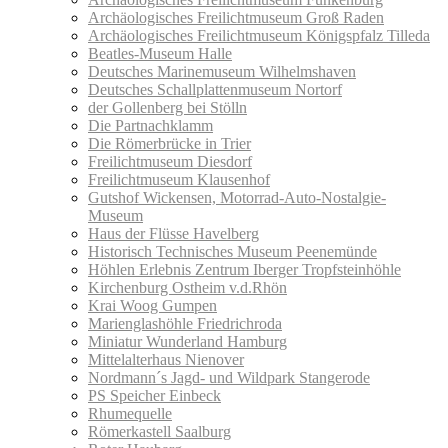
Archäologisches Freilichtmuseum Groß Raden
Archäologisches Freilichtmuseum Königspfalz Tilleda
Beatles-Museum Halle
Deutsches Marinemuseum Wilhelmshaven
Deutsches Schallplattenmuseum Nortorf
der Gollenberg bei Stölln
Die Partnachklamm
Die Römerbrücke in Trier
Freilichtmuseum Diesdorf
Freilichtmuseum Klausenhof
Gutshof Wickensen, Motorrad-Auto-Nostalgie-
Museum
Haus der Flüsse Havelberg
Historisch Technisches Museum Peenemünde
Höhlen Erlebnis Zentrum Iberger Tropfsteinhöhle
Kirchenburg Ostheim v.d.Rhön
Krai Woog Gumpen
Marienglashöhle Friedrichroda
Miniatur Wunderland Hamburg
Mittelalterhaus Nienover
Nordmann´s Jagd- und Wildpark Stangerode
PS Speicher Einbeck
Rhumequelle
Römerkastell Saalburg