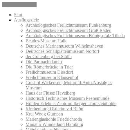
Skip to the content
Start
Ausflugsziele
Archäologisches Freilichtmuseum Funkenburg
Archäologisches Freilichtmuseum Groß Raden
Archäologisches Freilichtmuseum Königspfalz Tilleda
Beatles-Museum Halle
Deutsches Marinemuseum Wilhelmshaven
Deutsches Schallplattenmuseum Nortorf
der Gollenberg bei Stölln
Die Partnachklamm
Die Römerbrücke in Trier
Freilichtmuseum Diesdorf
Freilichtmuseum Klausenhof
Gutshof Wickensen, Motorrad-Auto-Nostalgie-
Museum
Haus der Flüsse Havelberg
Historisch Technisches Museum Peenemünde
Höhlen Erlebnis Zentrum Iberger Tropfsteinhöhle
Kirchenburg Ostheim v.d.Rhön
Krai Woog Gumpen
Marienglashöhle Friedrichroda
Miniatur Wunderland Hamburg
Mittelalterhaus Nienover