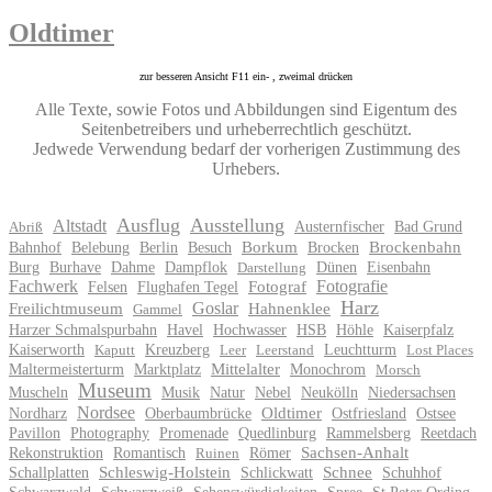
Oldtimer
zur besseren Ansicht F11 ein- , zweimal drücken
Alle Texte, sowie Fotos und Abbildungen sind Eigentum des
Seitenbetreibers und urheberrechtlich geschützt.
Jedwede Verwendung bedarf der vorherigen Zustimmung des
Urhebers.
Ausflug
Ausstellung
Altstadt
Austernfischer
Bad Grund
Abriß
Bahnhof
Belebung
Berlin
Besuch
Borkum
Brocken
Brockenbahn
Burg
Burhave
Dahme
Dampflok
Dünen
Eisenbahn
Darstellung
Fachwerk
Fotografie
Felsen
Flughafen Tegel
Fotograf
Harz
Goslar
Freilichtmuseum
Hahnenklee
Gammel
Harzer Schmalspurbahn
Havel
Hochwasser
HSB
Höhle
Kaiserpfalz
Kaiserworth
Kreuzberg
Leuchtturm
Kaputt
Leer
Leerstand
Lost Places
Maltermeisterturm
Marktplatz
Mittelalter
Monochrom
Morsch
Museum
Muscheln
Musik
Natur
Nebel
Neukölln
Niedersachsen
Nordsee
Nordharz
Oberbaumbrücke
Oldtimer
Ostfriesland
Ostsee
Pavillon
Photography
Promenade
Quedlinburg
Rammelsberg
Reetdach
Rekonstruktion
Romantisch
Römer
Sachsen-Anhalt
Ruinen
Schallplatten
Schleswig-Holstein
Schlickwatt
Schnee
Schuhhof
Schwarzwald
Schwarzweiß
Sehenswürdigkeiten
Spree
St.Peter Ording