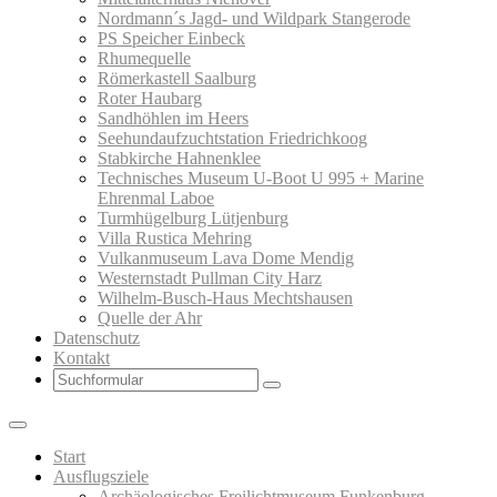
Nordmann´s Jagd- und Wildpark Stangerode
PS Speicher Einbeck
Rhumequelle
Römerkastell Saalburg
Roter Haubarg
Sandhöhlen im Heers
Seehundaufzuchtstation Friedrichkoog
Stabkirche Hahnenklee
Technisches Museum U-Boot U 995 + Marine
Ehrenmal Laboe
Turmhügelburg Lütjenburg
Villa Rustica Mehring
Vulkanmuseum Lava Dome Mendig
Westernstadt Pullman City Harz
Wilhelm-Busch-Haus Mechtshausen
Quelle der Ahr
Datenschutz
Kontakt
Search
Start
Ausflugsziele
Archäologisches Freilichtmuseum Funkenburg