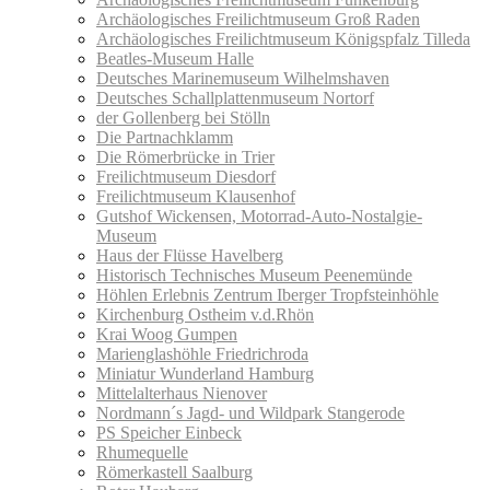
Archäologisches Freilichtmuseum Groß Raden
Archäologisches Freilichtmuseum Königspfalz Tilleda
Beatles-Museum Halle
Deutsches Marinemuseum Wilhelmshaven
Deutsches Schallplattenmuseum Nortorf
der Gollenberg bei Stölln
Die Partnachklamm
Die Römerbrücke in Trier
Freilichtmuseum Diesdorf
Freilichtmuseum Klausenhof
Gutshof Wickensen, Motorrad-Auto-Nostalgie-
Museum
Haus der Flüsse Havelberg
Historisch Technisches Museum Peenemünde
Höhlen Erlebnis Zentrum Iberger Tropfsteinhöhle
Kirchenburg Ostheim v.d.Rhön
Krai Woog Gumpen
Marienglashöhle Friedrichroda
Miniatur Wunderland Hamburg
Mittelalterhaus Nienover
Nordmann´s Jagd- und Wildpark Stangerode
PS Speicher Einbeck
Rhumequelle
Römerkastell Saalburg