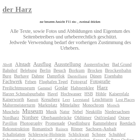
der Harz
zur besseren Ansicht F11 ein- , zweimal drücken
Alle Texte, sowie Fotos und Abbildungen sind Eigentum des
Seitenbetreibers und urheberrechtlich geschützt.
Jedwede Verwendung bedarf der vorherigen Zustimmung des
Urhebers.
Ausflug
Ausstellung
Altstadt
Austernfischer
Bad Grund
Abriß
Bahnhof
Belebung
Berlin
Besuch
Borkum
Brocken
Brockenbahn
Burg
Burhave
Dahme
Dampflok
Dünen
Eisenbahn
Darstellung
Fachwerk
Fotografie
Felsen
Flughafen Tegel
Fotograf
Harz
Goslar
Freilichtmuseum
Hahnenklee
Gammel
Harzer Schmalspurbahn
Havel
Hochwasser
HSB
Höhle
Kaiserpfalz
Kaiserworth
Kreuzberg
Leuchtturm
Kaputt
Leer
Leerstand
Lost Places
Maltermeisterturm
Marktplatz
Mittelalter
Monochrom
Morsch
Museum
Muscheln
Musik
Natur
Nebel
Neukölln
Niedersachsen
Nordsee
Nordharz
Oberbaumbrücke
Oldtimer
Ostfriesland
Ostsee
Pavillon
Photography
Promenade
Quedlinburg
Rammelsberg
Reetdach
Rekonstruktion
Romantisch
Römer
Sachsen-Anhalt
Ruinen
Schallplatten
Schleswig-Holstein
Schlickwatt
Schnee
Schuhhof
Schwarzwald
Schwarzweiß
Sehenswürdigkeiten
Spree
St.Peter Ording