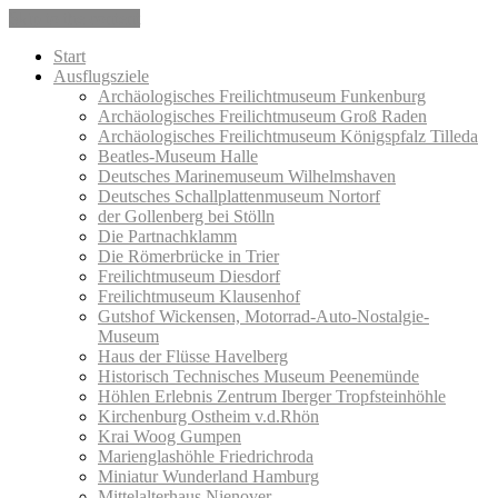
Skip to the content
Start
Ausflugsziele
Archäologisches Freilichtmuseum Funkenburg
Archäologisches Freilichtmuseum Groß Raden
Archäologisches Freilichtmuseum Königspfalz Tilleda
Beatles-Museum Halle
Deutsches Marinemuseum Wilhelmshaven
Deutsches Schallplattenmuseum Nortorf
der Gollenberg bei Stölln
Die Partnachklamm
Die Römerbrücke in Trier
Freilichtmuseum Diesdorf
Freilichtmuseum Klausenhof
Gutshof Wickensen, Motorrad-Auto-Nostalgie-
Museum
Haus der Flüsse Havelberg
Historisch Technisches Museum Peenemünde
Höhlen Erlebnis Zentrum Iberger Tropfsteinhöhle
Kirchenburg Ostheim v.d.Rhön
Krai Woog Gumpen
Marienglashöhle Friedrichroda
Miniatur Wunderland Hamburg
Mittelalterhaus Nienover