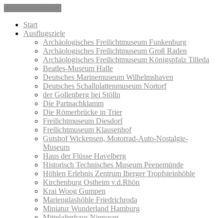
Skip to the content
Start
Ausflugsziele
Archäologisches Freilichtmuseum Funkenburg
Archäologisches Freilichtmuseum Groß Raden
Archäologisches Freilichtmuseum Königspfalz Tilleda
Beatles-Museum Halle
Deutsches Marinemuseum Wilhelmshaven
Deutsches Schallplattenmuseum Nortorf
der Gollenberg bei Stölln
Die Partnachklamm
Die Römerbrücke in Trier
Freilichtmuseum Diesdorf
Freilichtmuseum Klausenhof
Gutshof Wickensen, Motorrad-Auto-Nostalgie-
Museum
Haus der Flüsse Havelberg
Historisch Technisches Museum Peenemünde
Höhlen Erlebnis Zentrum Iberger Tropfsteinhöhle
Kirchenburg Ostheim v.d.Rhön
Krai Woog Gumpen
Marienglashöhle Friedrichroda
Miniatur Wunderland Hamburg
Mittelalterhaus Nienover