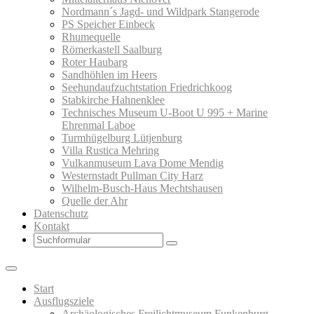
Nordmann´s Jagd- und Wildpark Stangerode
PS Speicher Einbeck
Rhumequelle
Römerkastell Saalburg
Roter Haubarg
Sandhöhlen im Heers
Seehundaufzuchtstation Friedrichkoog
Stabkirche Hahnenklee
Technisches Museum U-Boot U 995 + Marine
Ehrenmal Laboe
Turmhügelburg Lütjenburg
Villa Rustica Mehring
Vulkanmuseum Lava Dome Mendig
Westernstadt Pullman City Harz
Wilhelm-Busch-Haus Mechtshausen
Quelle der Ahr
Datenschutz
Kontakt
Search
Start
Ausflugsziele
Archäologisches Freilichtmuseum Funkenburg