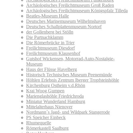
Archäologisches Freilichtmuseum Groß Raden
Archäologisches Freilichtmuseum Königspfalz Tilleda
Beatles-Museum Halle
Deutsches Marinemuseum Wilhelmshaven
Deutsches Schallplattenmuseum Nortorf
der Gollenberg bei Stölln
Die Partnachklamm
Die Römerbrücke in Trier
Freilichtmuseum Diesdorf
Freilichtmuseum Klausenhof
Gutshof Wickensen, Motorrad-Auto-Nostalgie-
Museum
Haus der Flüsse Havelberg
Historisch Technisches Museum Peenemünde
Höhlen Erlebnis Zentrum Iberger Tropfsteinhöhle
Kirchenburg Ostheim v.d.Rhön
Krai Woog Gumpen
Marienglashöhle Friedrichroda
Miniatur Wunderland Hamburg
Mittelalterhaus Nienover
Nordmann´s Jagd- und Wildpark Stangerode
PS Speicher Einbeck
Rhumequelle
Römerkastell Saalburg