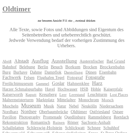
Oldtimer
zur besseren Ansicht F11 ein- , zweimal drücken
Alle Texte, sowie Fotos und Abbildungen sind Eigentum des
Seitenbetreibers und urheberrechtlich geschützt.
Jedwede Verwendung bedarf der vorherigen Zustimmung des
Urhebers.
Ausflug
Ausstellung
Altstadt
Austernfischer
Bad Grund
Abriß
Bahnhof
Belebung
Berlin
Besuch
Borkum
Brocken
Brockenbahn
Burg
Burhave
Dahme
Dampflok
Dünen
Eisenbahn
Darstellung
Fachwerk
Fotografie
Felsen
Flughafen Tegel
Fotograf
Harz
Goslar
Freilichtmuseum
Hahnenklee
Gammel
Harzer Schmalspurbahn
Havel
Hochwasser
HSB
Höhle
Kaiserpfalz
Kaiserworth
Kreuzberg
Leuchtturm
Kaputt
Leer
Leerstand
Lost Places
Maltermeisterturm
Marktplatz
Mittelalter
Monochrom
Morsch
Museum
Muscheln
Musik
Natur
Nebel
Neukölln
Niedersachsen
Nordsee
Nordharz
Oberbaumbrücke
Oldtimer
Ostfriesland
Ostsee
Pavillon
Photography
Promenade
Quedlinburg
Rammelsberg
Reetdach
Rekonstruktion
Romantisch
Römer
Sachsen-Anhalt
Ruinen
Schallplatten
Schleswig-Holstein
Schlickwatt
Schnee
Schuhhof
Schwarzwald
Schwarzweiß
Sehenswürdigkeiten
Spree
St.Peter Ording