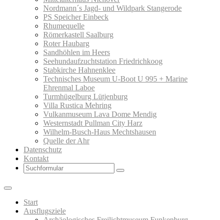
Nordmann´s Jagd- und Wildpark Stangerode
PS Speicher Einbeck
Rhumequelle
Römerkastell Saalburg
Roter Haubarg
Sandhöhlen im Heers
Seehundaufzuchtstation Friedrichkoog
Stabkirche Hahnenklee
Technisches Museum U-Boot U 995 + Marine
Ehrenmal Laboe
Turmhügelburg Lütjenburg
Villa Rustica Mehring
Vulkanmuseum Lava Dome Mendig
Westernstadt Pullman City Harz
Wilhelm-Busch-Haus Mechtshausen
Quelle der Ahr
Datenschutz
Kontakt
Search
Start
Ausflugsziele
Archäologisches Freilichtmuseum Funkenburg