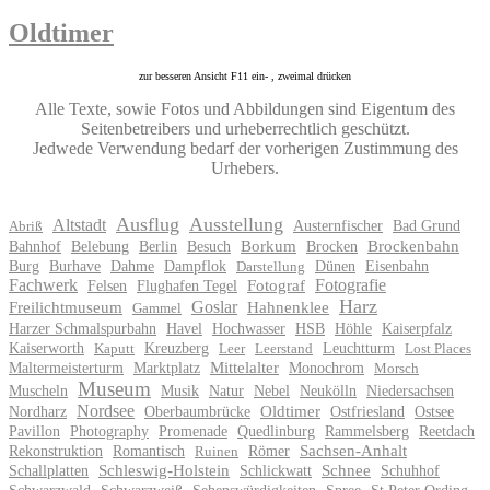
Oldtimer
zur besseren Ansicht F11 ein- , zweimal drücken
Alle Texte, sowie Fotos und Abbildungen sind Eigentum des
Seitenbetreibers und urheberrechtlich geschützt.
Jedwede Verwendung bedarf der vorherigen Zustimmung des
Urhebers.
Ausflug
Ausstellung
Altstadt
Austernfischer
Bad Grund
Abriß
Bahnhof
Belebung
Berlin
Besuch
Borkum
Brocken
Brockenbahn
Burg
Burhave
Dahme
Dampflok
Dünen
Eisenbahn
Darstellung
Fachwerk
Fotografie
Felsen
Flughafen Tegel
Fotograf
Harz
Goslar
Freilichtmuseum
Hahnenklee
Gammel
Harzer Schmalspurbahn
Havel
Hochwasser
HSB
Höhle
Kaiserpfalz
Kaiserworth
Kreuzberg
Leuchtturm
Kaputt
Leer
Leerstand
Lost Places
Maltermeisterturm
Marktplatz
Mittelalter
Monochrom
Morsch
Museum
Muscheln
Musik
Natur
Nebel
Neukölln
Niedersachsen
Nordsee
Nordharz
Oberbaumbrücke
Oldtimer
Ostfriesland
Ostsee
Pavillon
Photography
Promenade
Quedlinburg
Rammelsberg
Reetdach
Rekonstruktion
Romantisch
Römer
Sachsen-Anhalt
Ruinen
Schallplatten
Schleswig-Holstein
Schlickwatt
Schnee
Schuhhof
Schwarzwald
Schwarzweiß
Sehenswürdigkeiten
Spree
St.Peter Ording