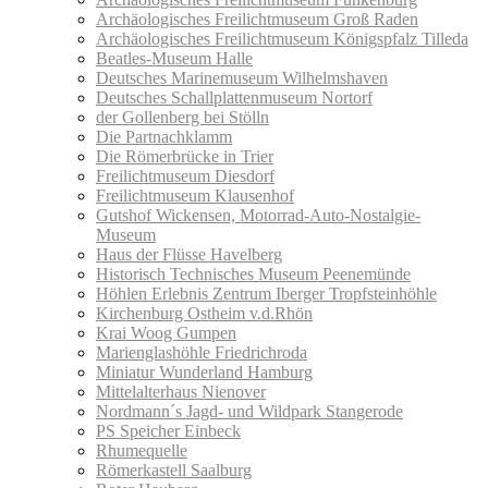
Archäologisches Freilichtmuseum Groß Raden
Archäologisches Freilichtmuseum Königspfalz Tilleda
Beatles-Museum Halle
Deutsches Marinemuseum Wilhelmshaven
Deutsches Schallplattenmuseum Nortorf
der Gollenberg bei Stölln
Die Partnachklamm
Die Römerbrücke in Trier
Freilichtmuseum Diesdorf
Freilichtmuseum Klausenhof
Gutshof Wickensen, Motorrad-Auto-Nostalgie-
Museum
Haus der Flüsse Havelberg
Historisch Technisches Museum Peenemünde
Höhlen Erlebnis Zentrum Iberger Tropfsteinhöhle
Kirchenburg Ostheim v.d.Rhön
Krai Woog Gumpen
Marienglashöhle Friedrichroda
Miniatur Wunderland Hamburg
Mittelalterhaus Nienover
Nordmann´s Jagd- und Wildpark Stangerode
PS Speicher Einbeck
Rhumequelle
Römerkastell Saalburg