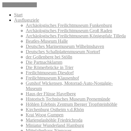
Skip to the content
Start
Ausflugsziele
Archäologisches Freilichtmuseum Funkenburg
Archäologisches Freilichtmuseum Groß Raden
Archäologisches Freilichtmuseum Königspfalz Tilleda
Beatles-Museum Halle
Deutsches Marinemuseum Wilhelmshaven
Deutsches Schallplattenmuseum Nortorf
der Gollenberg bei Stölln
Die Partnachklamm
Die Römerbrücke in Trier
Freilichtmuseum Diesdorf
Freilichtmuseum Klausenhof
Gutshof Wickensen, Motorrad-Auto-Nostalgie-
Museum
Haus der Flüsse Havelberg
Historisch Technisches Museum Peenemünde
Höhlen Erlebnis Zentrum Iberger Tropfsteinhöhle
Kirchenburg Ostheim v.d.Rhön
Krai Woog Gumpen
Marienglashöhle Friedrichroda
Miniatur Wunderland Hamburg
Mittelalterhaus Nienover