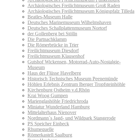
Archäologisches Freilichtmuseum Groß Raden
Archäologisches Freilichtmuseum Königspfalz Tilleda
Beatles-Museum Halle
Deutsches Marinemuseum Wilhelmshaven
Deutsches Schallplattenmuseum Nortorf
der Gollenberg bei Stölln
Die Partnachklamm
Die Römerbrücke in Trier
Freilichtmuseum Diesdorf
Freilichtmuseum Klausenhof
Gutshof Wickensen, Motorrad-Auto-Nostalgie-
Museum
Haus der Flüsse Havelberg
Historisch Technisches Museum Peenemünde
Höhlen Erlebnis Zentrum Iberger Tropfsteinhöhle
Kirchenburg Ostheim v.d.Rhön
Krai Woog Gumpen
Marienglashöhle Friedrichroda
Miniatur Wunderland Hamburg
Mittelalterhaus Nienover
Nordmann´s Jagd- und Wildpark Stangerode
PS Speicher Einbeck
Rhumequelle
Römerkastell Saalburg