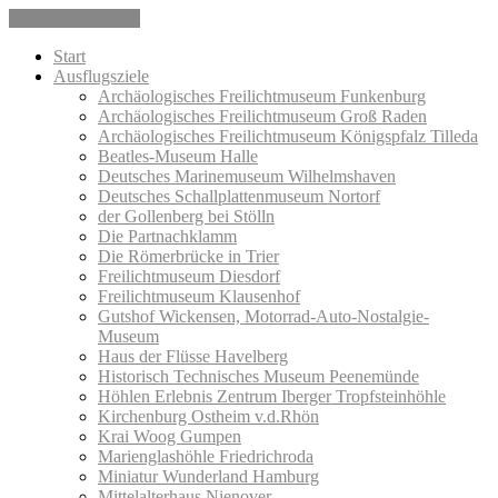
Skip to the content
Start
Ausflugsziele
Archäologisches Freilichtmuseum Funkenburg
Archäologisches Freilichtmuseum Groß Raden
Archäologisches Freilichtmuseum Königspfalz Tilleda
Beatles-Museum Halle
Deutsches Marinemuseum Wilhelmshaven
Deutsches Schallplattenmuseum Nortorf
der Gollenberg bei Stölln
Die Partnachklamm
Die Römerbrücke in Trier
Freilichtmuseum Diesdorf
Freilichtmuseum Klausenhof
Gutshof Wickensen, Motorrad-Auto-Nostalgie-
Museum
Haus der Flüsse Havelberg
Historisch Technisches Museum Peenemünde
Höhlen Erlebnis Zentrum Iberger Tropfsteinhöhle
Kirchenburg Ostheim v.d.Rhön
Krai Woog Gumpen
Marienglashöhle Friedrichroda
Miniatur Wunderland Hamburg
Mittelalterhaus Nienover