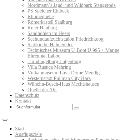
Nordmann´s Jagd- und Wildpark Stangerode
PS Speicher Einbeck
Rhumequelle
Römerkastell Saalburg
Roter Haubarg
Sandhöhlen im Heers
Seehundaufzuchtstation Friedrichkoog
Stabkirche Hahnenklee
Technisches Museum U-Boot U 995 + Marine
Ehrenmal Laboe
Turmhügelburg Lütjenburg
Villa Rustica Mehring
Vulkanmuseum Lava Dome Mendig
Westernstadt Pullman City Harz
Wilhelm-Busch-Haus Mechtshausen
Quelle der Ahr
Datenschutz
Kontakt
Search
Start
Ausflugsziele
Archäologisches Freilichtmuseum Funkenburg