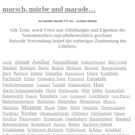
morsch, mürbe und marode…
zur besseren Ansicht F11 ein- , zweimal drücken
Alle Texte, sowie Fotos und Abbildungen sind Eigentum des
Seitenbetreibers und urheberrechtlich geschützt.
Jedwede Verwendung bedarf der vorherigen Zustimmung des
Urhebers.
Ausflug
Ausstellung
Altstadt
Austernfischer
Bad Grund
Abriß
Bahnhof
Belebung
Berlin
Besuch
Borkum
Brocken
Brockenbahn
Burg
Burhave
Dahme
Dampflok
Dünen
Eisenbahn
Darstellung
Fachwerk
Fotografie
Felsen
Flughafen Tegel
Fotograf
Harz
Goslar
Freilichtmuseum
Hahnenklee
Gammel
Harzer Schmalspurbahn
Havel
Hochwasser
HSB
Höhle
Kaiserpfalz
Kaiserworth
Kreuzberg
Leuchtturm
Kaputt
Leer
Leerstand
Lost Places
Maltermeisterturm
Marktplatz
Mittelalter
Monochrom
Morsch
Museum
Muscheln
Musik
Natur
Nebel
Neukölln
Niedersachsen
Nordsee
Nordharz
Oberbaumbrücke
Oldtimer
Ostfriesland
Ostsee
Pavillon
Photography
Promenade
Quedlinburg
Rammelsberg
Reetdach
Rekonstruktion
Romantisch
Römer
Sachsen-Anhalt
Ruinen
Schallplatten
Schleswig-Holstein
Schlickwatt
Schnee
Schuhhof
Schwarzwald
Schwarzweiß
Sehenswürdigkeiten
Spree
St.Peter Ording