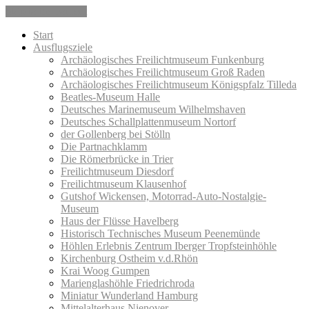
Skip to the content
Start
Ausflugsziele
Archäologisches Freilichtmuseum Funkenburg
Archäologisches Freilichtmuseum Groß Raden
Archäologisches Freilichtmuseum Königspfalz Tilleda
Beatles-Museum Halle
Deutsches Marinemuseum Wilhelmshaven
Deutsches Schallplattenmuseum Nortorf
der Gollenberg bei Stölln
Die Partnachklamm
Die Römerbrücke in Trier
Freilichtmuseum Diesdorf
Freilichtmuseum Klausenhof
Gutshof Wickensen, Motorrad-Auto-Nostalgie-
Museum
Haus der Flüsse Havelberg
Historisch Technisches Museum Peenemünde
Höhlen Erlebnis Zentrum Iberger Tropfsteinhöhle
Kirchenburg Ostheim v.d.Rhön
Krai Woog Gumpen
Marienglashöhle Friedrichroda
Miniatur Wunderland Hamburg
Mittelalterhaus Nienover