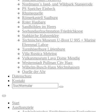
Nordmann´s Jagd- und Wildpark Stangerode
PS Speicher Einbeck
Rhumequelle
Römerkastell Saalburg
Roter Haubarg
Sandhöhlen im Heers
Seehundaufzuchtstation Friedrichkoog
Stabkirche Hahnenklee
Technisches Museum U-Boot U 995 + Marine
Ehrenmal Laboe
Turmhügelburg Lütjenburg
Villa Rustica Mehring
Vulkanmuseum Lava Dome Mendig
Westernstadt Pullman City Harz
Wilhelm-Busch-Haus Mechtshausen
Quelle der Ahr
Datenschutz
Kontakt
Search
Start
Ausflugsziele
Archäologisches Freilichtmuseum Funkenburg