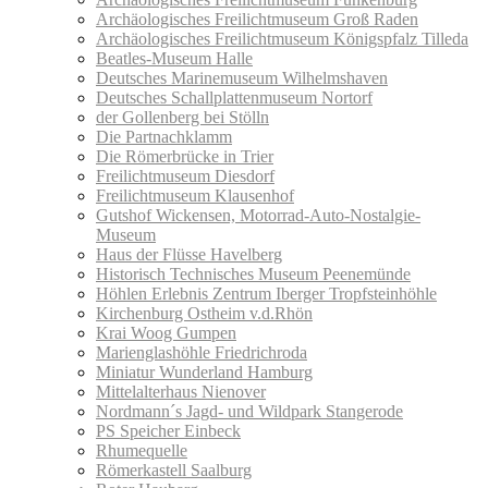
Archäologisches Freilichtmuseum Groß Raden
Archäologisches Freilichtmuseum Königspfalz Tilleda
Beatles-Museum Halle
Deutsches Marinemuseum Wilhelmshaven
Deutsches Schallplattenmuseum Nortorf
der Gollenberg bei Stölln
Die Partnachklamm
Die Römerbrücke in Trier
Freilichtmuseum Diesdorf
Freilichtmuseum Klausenhof
Gutshof Wickensen, Motorrad-Auto-Nostalgie-
Museum
Haus der Flüsse Havelberg
Historisch Technisches Museum Peenemünde
Höhlen Erlebnis Zentrum Iberger Tropfsteinhöhle
Kirchenburg Ostheim v.d.Rhön
Krai Woog Gumpen
Marienglashöhle Friedrichroda
Miniatur Wunderland Hamburg
Mittelalterhaus Nienover
Nordmann´s Jagd- und Wildpark Stangerode
PS Speicher Einbeck
Rhumequelle
Römerkastell Saalburg