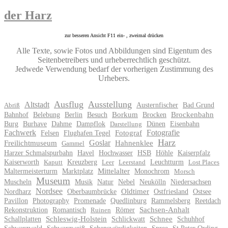
der Harz
zur besseren Ansicht F11 ein- , zweimal drücken
Alle Texte, sowie Fotos und Abbildungen sind Eigentum des
Seitenbetreibers und urheberrechtlich geschützt.
Jedwede Verwendung bedarf der vorherigen Zustimmung des
Urhebers.
Ausflug
Ausstellung
Altstadt
Austernfischer
Bad Grund
Abriß
Bahnhof
Belebung
Berlin
Besuch
Borkum
Brocken
Brockenbahn
Burg
Burhave
Dahme
Dampflok
Dünen
Eisenbahn
Darstellung
Fachwerk
Fotografie
Felsen
Flughafen Tegel
Fotograf
Harz
Goslar
Freilichtmuseum
Hahnenklee
Gammel
Harzer Schmalspurbahn
Havel
Hochwasser
HSB
Höhle
Kaiserpfalz
Kaiserworth
Kreuzberg
Leuchtturm
Kaputt
Leer
Leerstand
Lost Places
Maltermeisterturm
Marktplatz
Mittelalter
Monochrom
Morsch
Museum
Muscheln
Musik
Natur
Nebel
Neukölln
Niedersachsen
Nordsee
Nordharz
Oberbaumbrücke
Oldtimer
Ostfriesland
Ostsee
Pavillon
Photography
Promenade
Quedlinburg
Rammelsberg
Reetdach
Rekonstruktion
Romantisch
Römer
Sachsen-Anhalt
Ruinen
Schallplatten
Schleswig-Holstein
Schlickwatt
Schnee
Schuhhof
Schwarzwald
Schwarzweiß
Sehenswürdigkeiten
Spree
St.Peter Ording