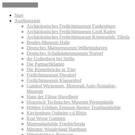
Skip to the content
Start
Ausflugsziele
Archäologisches Freilichtmuseum Funkenburg
Archäologisches Freilichtmuseum Groß Raden
Archäologisches Freilichtmuseum Königspfalz Tilleda
Beatles-Museum Halle
Deutsches Marinemuseum Wilhelmshaven
Deutsches Schallplattenmuseum Nortorf
der Gollenberg bei Stölln
Die Partnachklamm
Die Römerbrücke in Trier
Freilichtmuseum Diesdorf
Freilichtmuseum Klausenhof
Gutshof Wickensen, Motorrad-Auto-Nostalgie-
Museum
Haus der Flüsse Havelberg
Historisch Technisches Museum Peenemünde
Höhlen Erlebnis Zentrum Iberger Tropfsteinhöhle
Kirchenburg Ostheim v.d.Rhön
Krai Woog Gumpen
Marienglashöhle Friedrichroda
Miniatur Wunderland Hamburg
Mittelalterhaus Nienover