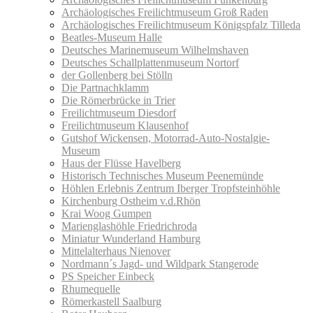
Archäologisches Freilichtmuseum Groß Raden
Archäologisches Freilichtmuseum Königspfalz Tilleda
Beatles-Museum Halle
Deutsches Marinemuseum Wilhelmshaven
Deutsches Schallplattenmuseum Nortorf
der Gollenberg bei Stölln
Die Partnachklamm
Die Römerbrücke in Trier
Freilichtmuseum Diesdorf
Freilichtmuseum Klausenhof
Gutshof Wickensen, Motorrad-Auto-Nostalgie-
Museum
Haus der Flüsse Havelberg
Historisch Technisches Museum Peenemünde
Höhlen Erlebnis Zentrum Iberger Tropfsteinhöhle
Kirchenburg Ostheim v.d.Rhön
Krai Woog Gumpen
Marienglashöhle Friedrichroda
Miniatur Wunderland Hamburg
Mittelalterhaus Nienover
Nordmann´s Jagd- und Wildpark Stangerode
PS Speicher Einbeck
Rhumequelle
Römerkastell Saalburg