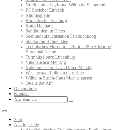
Nordmann´s Jagd- und Wildpark Stangerode
PS Speicher Einbeck
Rhumequelle
Römerkastell Saalburg
Roter Haubarg
Sandhöhlen im Heers
Seehundaufzuchtstation Friedrichkoog
Stabkirche Hahnenklee
Technisches Museum U-Boot U 995 + Marine
Ehrenmal Laboe
Turmhügelburg Lütjenburg
Villa Rustica Mehring
Vulkanmuseum Lava Dome Mendig
Westernstadt Pullman City Harz
Wilhelm-Busch-Haus Mechtshausen
Quelle der Ahr
Datenschutz
Kontakt
Search
Start
Ausflugsziele
Archäologisches Freilichtmuseum Funkenburg