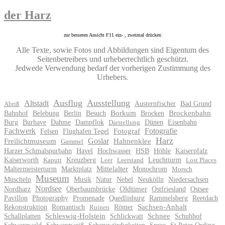
der Harz
zur besseren Ansicht F11 ein- , zweimal drücken
Alle Texte, sowie Fotos und Abbildungen sind Eigentum des
Seitenbetreibers und urheberrechtlich geschützt.
Jedwede Verwendung bedarf der vorherigen Zustimmung des
Urhebers.
Ausflug
Ausstellung
Altstadt
Austernfischer
Bad Grund
Abriß
Bahnhof
Belebung
Berlin
Besuch
Borkum
Brocken
Brockenbahn
Burg
Burhave
Dahme
Dampflok
Dünen
Eisenbahn
Darstellung
Fachwerk
Fotografie
Felsen
Flughafen Tegel
Fotograf
Harz
Goslar
Freilichtmuseum
Hahnenklee
Gammel
Harzer Schmalspurbahn
Havel
Hochwasser
HSB
Höhle
Kaiserpfalz
Kaiserworth
Kreuzberg
Leuchtturm
Kaputt
Leer
Leerstand
Lost Places
Maltermeisterturm
Marktplatz
Mittelalter
Monochrom
Morsch
Museum
Muscheln
Musik
Natur
Nebel
Neukölln
Niedersachsen
Nordsee
Nordharz
Oberbaumbrücke
Oldtimer
Ostfriesland
Ostsee
Pavillon
Photography
Promenade
Quedlinburg
Rammelsberg
Reetdach
Rekonstruktion
Romantisch
Römer
Sachsen-Anhalt
Ruinen
Schallplatten
Schleswig-Holstein
Schlickwatt
Schnee
Schuhhof
Schwarzwald
Schwarzweiß
Sehenswürdigkeiten
Spree
St.Peter Ording